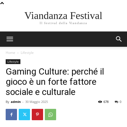
Viandanza Festival
Il festival della Viandanza
Home
Lifestyle
Lifestyle
Gaming Culture: perché il
gioco è un forte fattore
sociale e culturale
By
admin
-
30 Maggio 2025
678
0