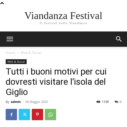
Viandanza Festival
Il festival della Viandanza
Home
Web & Social
Web & Social
Tutti i buoni motivi per cui
dovresti visitare l’isola del
Giglio
By
admin
-
28 Maggio 2020
1139
0