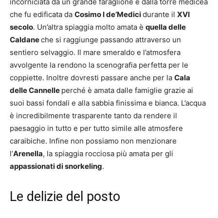
incorniciata da un grande faraglione e dalla torre medicea
che fu edificata da
Cosimo I de’Medici
durante il
XVI
secolo
. Un’altra spiaggia molto amata è
quella delle
Caldane
che si raggiunge passando attraverso un
sentiero selvaggio. Il mare smeraldo e l’atmosfera
avvolgente la rendono la scenografia perfetta per le
coppiette. Inoltre dovresti passare anche per la
Cala
delle Cannelle
perché è amata dalle famiglie grazie ai
suoi bassi fondali e alla sabbia finissima e bianca. L’acqua
è incredibilmente trasparente tanto da rendere il
paesaggio in tutto e per tutto simile alle atmosfere
caraibiche. Infine non possiamo non menzionare
l’
Arenella
, la spiaggia rocciosa più amata per gli
appassionati di snorkeling
.
Le delizie del posto