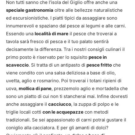
Non tutti sanno che l’isola del Giglio offre anche una
speciale gastronomia
oltre alle bellezze naturalistiche
ed escursionistiche. I piatti tipici da assaggiare sono
innumerevoli e spaziano dal pesce ai legumi e alle carni.
Essendo una
località di mare
il pesce che troverai a
tavola sarà fresco di pesca e il tuo palato sentirà
decisamente la differenza. Tra i nostri consigli culinari il
primo posto è riservato per lo squisito
pesce in
scaveccio
. Si tratta di un antipasto di
pesce fritto
che
viene condito con una salsa deliziosa a base di olio,
uvetta, aglio e rosmarino. Poi troverai i totani ripieni di
uova,
mollica di pane
, prezzemolo aglio e mortadella che
sono un piatto di cui non ti stancherai mai. Infine dovresti
anche assaggiare il
cacciucco
, la zuppa di polpo e le
triglie locali cotti
con le acquepazze
con metodi
tradizionali. Se sei appassionato di carni potrai gustare il
coniglio alla cacciatora. E per gli amanti di dolci?