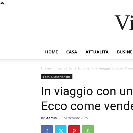
V
HOME
CASA
ATTUALITÀ
BUSINE
Home
Tech & Smartphone
In viaggio con un iPho
Tech & Smartphone
In viaggio con u
Ecco come vender
By
admin
-
5 Settembre 2025