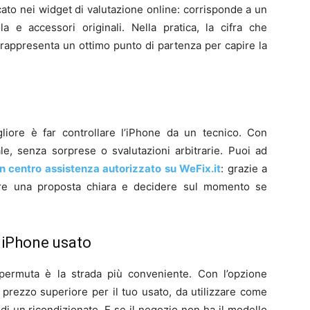
cato nei widget di valutazione online: corrisponde a un
a e accessori originali. Nella pratica, la cifra che
 rappresenta un ottimo punto di partenza per capire la
iore è far controllare l’iPhone da un tecnico. Con
eale, senza sorprese o svalutazioni arbitrarie. Puoi ad
un centro assistenza autorizzato su WeFix.it
: grazie a
nere una proposta chiara e decidere sul momento se
o iPhone usato
permuta è la strada più conveniente. Con l’opzione
 prezzo superiore per il tuo usato, da utilizzare come
di un ricondizionato. E se il negozio non ha il modello