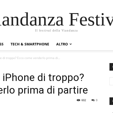
iandanza Festiv
Il festival della Viandanza
SS
TECH & SMARTPHONE
ALTRO
ne di troppo? Ecco come venderlo prima di...
n iPhone di troppo?
lo prima di partire
602
0