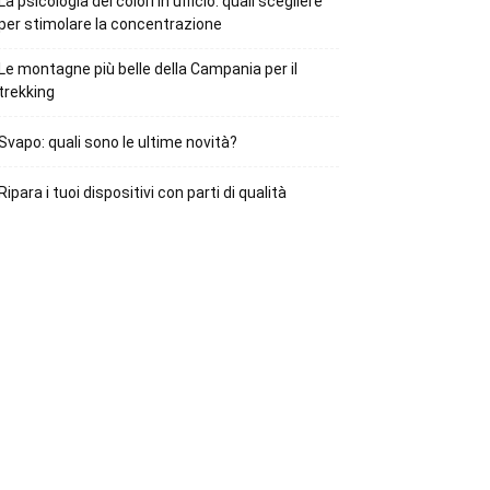
La psicologia dei colori in ufficio: quali scegliere
per stimolare la concentrazione
Le montagne più belle della Campania per il
trekking
Svapo: quali sono le ultime novità?
Ripara i tuoi dispositivi con parti di qualità