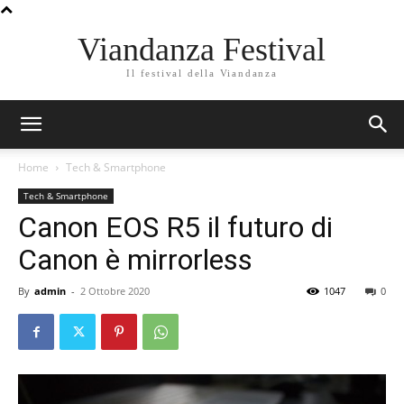
Viandanza Festival
Il festival della Viandanza
Home
Tech & Smartphone
Tech & Smartphone
Canon EOS R5 il futuro di
Canon è mirrorless
By
admin
-
2 Ottobre 2020
1047
0