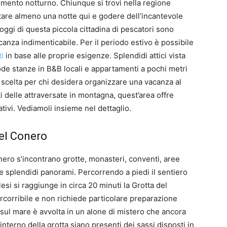
imento notturno. Chiunque si trovi nella regione
are almeno una notte qui e godere dell’incantevole
loggi di questa piccola cittadina di pescatori sono
canza indimenticabile. Per il periodo estivo è possibile
i
in base alle proprie esigenze. Splendidi attici vista
ode stanze in B&B locali e appartamenti a pochi metri
a scelta per chi desidera organizzare una vacanza al
i delle attraversate in montagna, quest’area offre
ivi. Vediamoli insieme nel dettaglio.
del Conero
nero s’incontrano grotte, monasteri, conventi, aree
 splendidi panorami. Percorrendo a piedi il sentiero
si si raggiunge in circa 20 minuti la Grotta del
corribile e non richiede particolare preparazione
o sul mare è avvolta in un alone di mistero che ancora
l’interno della grotta siano presenti dei sassi disposti in