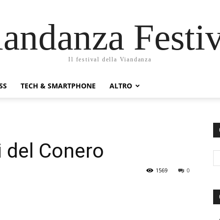
iandanza Festiv
Il festival della Viandanza
SS
TECH & SMARTPHONE
ALTRO
li del Conero
1569
0