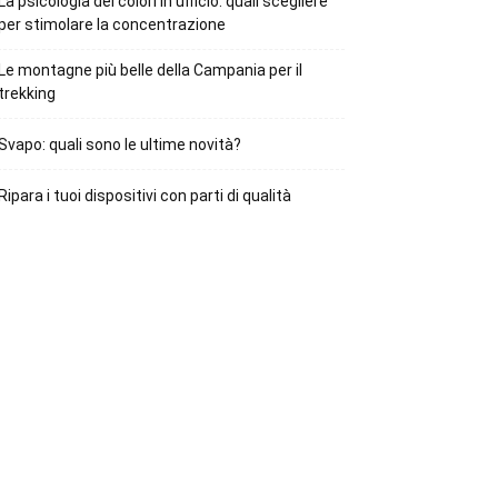
La psicologia dei colori in ufficio: quali scegliere
per stimolare la concentrazione
Le montagne più belle della Campania per il
trekking
Svapo: quali sono le ultime novità?
Ripara i tuoi dispositivi con parti di qualità