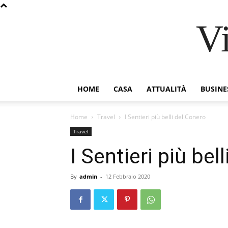
V
HOME
CASA
ATTUALITÀ
BUSINE
Home
Travel
I Sentieri più belli del Conero
Travel
I Sentieri più bel
By
admin
-
12 Febbraio 2020