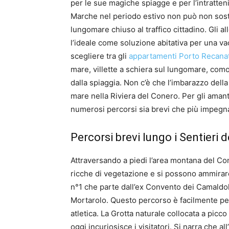
per le sue magiche spiagge e per l’intratten
Marche nel periodo estivo non può non sost
lungomare chiuso al traffico cittadino. Gli al
l’ideale come soluzione abitativa per una va
scegliere tra gli
appartamenti Porto Recanat
mare, villette a schiera sul lungomare, com
dalla spiaggia. Non c’è che l’imbarazzo dell
mare nella Riviera del Conero. Per gli amant
numerosi percorsi sia brevi che più impegnat
Percorsi brevi lungo i Sentieri 
Attraversando a piedi l’area montana del Co
ricche di vegetazione e si possono ammirare
n°1 che parte dall’ex Convento dei Camaldole
Mortarolo. Questo percorso è facilmente per
atletica. La Grotta naturale collocata a picc
oggi incuriosisce i visitatori. Si narra che al