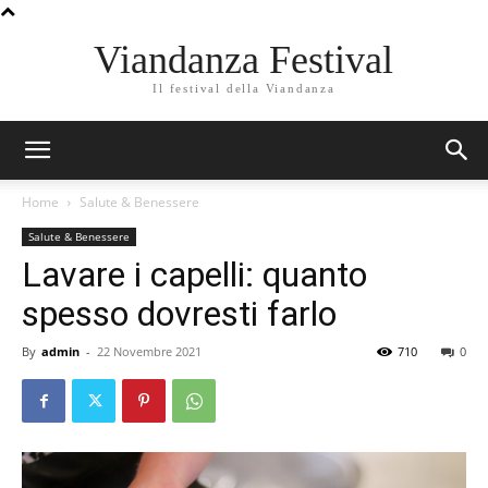
Viandanza Festival
Il festival della Viandanza
Home
Salute & Benessere
Salute & Benessere
Lavare i capelli: quanto
spesso dovresti farlo
By
admin
-
22 Novembre 2021
710
0